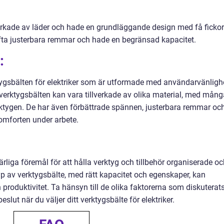
lverkade av läder och hade en grundläggande design med få fickor
fta justerbara remmar och hade en begränsad kapacitet.
:
rktygsbälten för elektriker som är utformade med användarvänligh
 verktygsbälten kan vara tillverkade av olika material, med mång
erktygen. De har även förbättrade spännen, justerbara remmar oc
omforten under arbete.
ärliga föremål för att hålla verktyg och tillbehör organiserade o
typ av verktygsbälte, med rätt kapacitet och egenskaper, kan
ch produktivitet. Ta hänsyn till de olika faktorerna som diskuterats
slut när du väljer ditt verktygsbälte för elektriker.