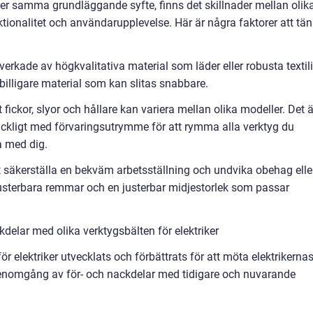
oser samma grundläggande syfte, finns det skillnader mellan olik
ionalitet och användarupplevelse. Här är några faktorer att tä
llverkade av högkvalitativa material som läder eller robusta textili
billigare material som kan slitas snabbare.
 fickor, slyor och hållare kan variera mellan olika modeller. Det ä
llräckligt med förvaringsutrymme för att rymma alla verktyg du
a med dig.
t säkerställa en bekväm arbetsställning och undvika obehag elle
justerbara remmar och en justerbar midjestorlek som passar
delar med olika verktygsbälten för elektriker
r elektriker utvecklats och förbättrats för att möta elektrikerna
 genomgång av för- och nackdelar med tidigare och nuvarande