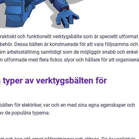
 praktiskt och funktionellt verktygsbälte som är speciellt utformat
illbehör. Dessa bälten är konstruerade för att vara följsamma och
väm arbetsställning samtidigt som de möjliggör snabb och enkel
m utformade med flera fickor, slyor och hållare för att organisera
 typer av verktygsbälten för
gsbälten för elektriker, var och en med sina egna egenskaper och
av de populära typerna: