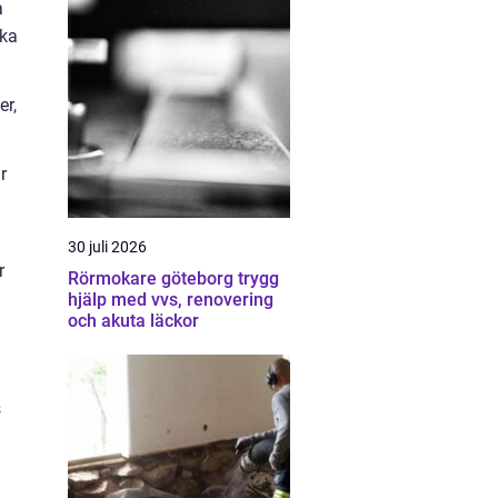
a
nka
er,
r
30 juli 2026
r
Rörmokare göteborg trygg
hjälp med vvs, renovering
och akuta läckor
s