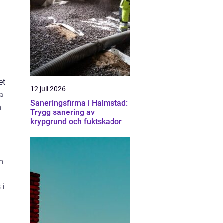
et
12 juli 2026
a
Saneringsfirma i Halmstad:
h
Trygg sanering av
krypgrund och fuktskador
ch
 i