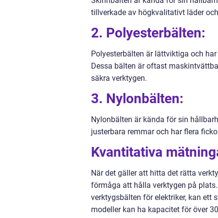
Skinnbälten är kända för sin hållbarh
tillverkade av högkvalitativt läder och
2. Polyesterbälten:
Polyesterbälten är lättviktiga och ha
Dessa bälten är oftast maskintvättbar
säkra verktygen.
3. Nylonbälten:
Nylonbälten är kända för sin hållba
justerbara remmar och har flera ficko
Kvantitativa mätning
När det gäller att hitta det rätta verkt
förmåga att hålla verktygen på plats.
verktygsbälten för elektriker, kan et
modeller kan ha kapacitet för över 30