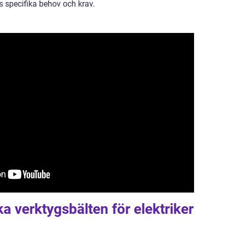
s specifika behov och krav.
ka verktygsbälten för elektriker