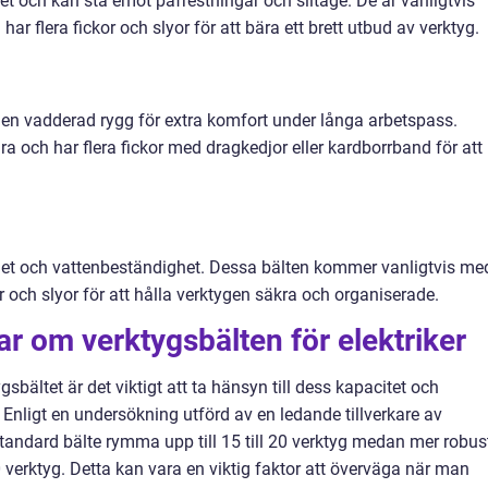
et och kan stå emot påfrestningar och slitage. De är vanligtvis
 har flera fickor och slyor för att bära ett brett utbud av verktyg.
r en vadderad rygg för extra komfort under långa arbetspass.
a och har flera fickor med dragkedjor eller kardborrband för att
rhet och vattenbeständighet. Dessa bälten kommer vanligtvis me
r och slyor för att hålla verktygen säkra och organiserade.
ar om verktygsbälten för elektriker
ygsbältet är det viktigt att ta hänsyn till dess kapacitet och
 Enligt en undersökning utförd av en ledande tillverkare av
t standard bälte rymma upp till 15 till 20 verktyg medan mer robus
 verktyg. Detta kan vara en viktig faktor att överväga när man