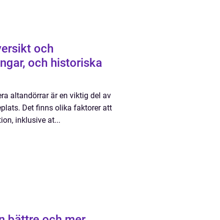
versikt och
ngar, och historiska
a altandörrar är en viktig del av
plats. Det finns olika faktorer att
on, inklusive at...
n bättre och mer