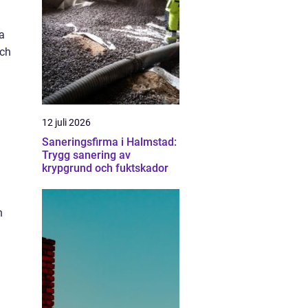
a
och
12 juli 2026
Saneringsfirma i Halmstad:
Trygg sanering av
krypgrund och fuktskador
h