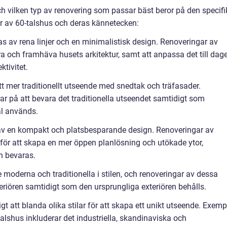
 och vilken typ av renovering som passar bäst beror på den specif
er av 60-talshus och deras kännetecken:
 av rena linjer och en minimalistisk design. Renoveringar av
ra och framhäva husets arkitektur, samt att anpassa det till dag
ktivitet.
tt mer traditionellt utseende med snedtak och träfasader.
r på att bevara det traditionella utseendet samtidigt som
l används.
 av en kompakt och platsbesparande design. Renoveringar av
för att skapa en mer öppen planlösning och utökade ytor,
n bevaras.
åde moderna och traditionella i stilen, och renoveringar av dessa
eriören samtidigt som den ursprungliga exteriören behålls.
gt att blanda olika stilar för att skapa ett unikt utseende. Exemp
talshus inkluderar det industriella, skandinaviska och