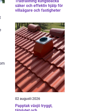
Trädfällning kungsbacka
säker och effektiv hjälp för
villaägare och fastigheter
t
e
som
02 augusti 2026
Papptak växjö tryggt,
tätslutet och