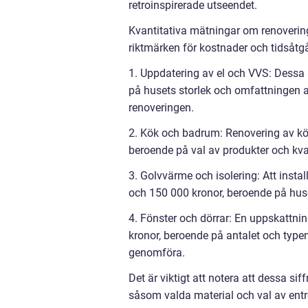
retroinspirerade utseendet.
Kvantitativa mätningar om renovering
riktmärken för kostnader och tidsåtgå
1. Uppdatering av el och VVS: Dessa
på husets storlek och omfattningen av
renoveringen.
2. Kök och badrum: Renovering av k
beroende på val av produkter och kvali
3. Golvvärme och isolering: Att insta
och 150 000 kronor, beroende på husets
4. Fönster och dörrar: En uppskattnin
kronor, beroende på antalet och typen
genomföra.
Det är viktigt att notera att dessa sif
såsom valda material och val av entr