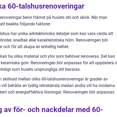
ika 60-talshusrenoveringar
renoveringar beror främst på husets stil och skick. När man
 att beakta följande faktorer:
talshus har unika arkitektoniska detaljer som kan vara värda att
önster, snedtak eller karakteristiska hörn. Renoveringen bör
r och för att skapa en enhetlig helhet.
s kan ha olika material och ytor som behöver renoveras. Det kan
er keramiska golv. Renoveringen bör anpassas för att uppdatera 
tidigt som husets ursprungliga stil bevaras.
skillnad mellan olika 60-talshusrenoveringar är graden av
 vill behålla en tydlig retrokänsla medan andra vill ha moderna
em och energieffektiva lösningar. Renoveringen bör anpassas
 av för- och nackdelar med 60-