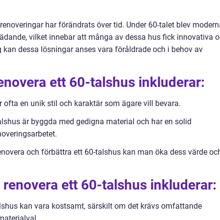
enoveringar har förändrats över tid. Under 60-talet blev modern
rädande, vilket innebar att många av dessa hus fick innovativa 
dag kan dessa lösningar anses vara föråldrade och i behov av
enovera ett 60-talshus inkluderar:
 ofta en unik stil och karaktär som ägare vill bevara.
alshus är byggda med gedigna material och har en solid
noveringsarbetet.
 renovera och förbättra ett 60-talshus kan man öka dess värde oc
renovera ett 60-talshus inkluderar:
alshus kan vara kostsamt, särskilt om det krävs omfattande
materialval.