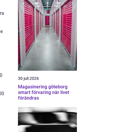
ra
de
00
30 juli 2026
Magasinering göteborg
smart förvaring när livet
00
förändras