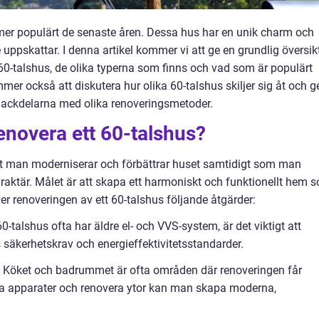
ltmer populärt de senaste åren. Dessa hus har en unik charm och
ppskattar. I denna artikel kommer vi att ge en grundlig översik
 60-talshus, de olika typerna som finns och vad som är populärt
er också att diskutera hur olika 60-talshus skiljer sig åt och g
nackdelarna med olika renoveringsmetoder.
renovera ett 60-talshus?
att man moderniserar och förbättrar huset samtidigt som man
araktär. Målet är att skapa ett harmoniskt och funktionellt hem 
r renoveringen av ett 60-talshus följande åtgärder:
-talshus ofta har äldre el- och VVS-system, är det viktigt att
säkerhetskrav och energieffektivitetsstandarder.
 Köket och badrummet är ofta områden där renoveringen får
la apparater och renovera ytor kan man skapa moderna,