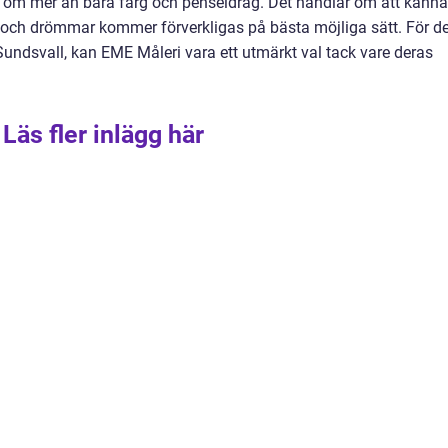
r om mer än bara färg och penseldrag. Det handlar om att känna
r och drömmar kommer förverkligas på bästa möjliga sätt. För d
undsvall, kan EME Måleri vara ett utmärkt val tack vare deras
Läs fler inlägg här