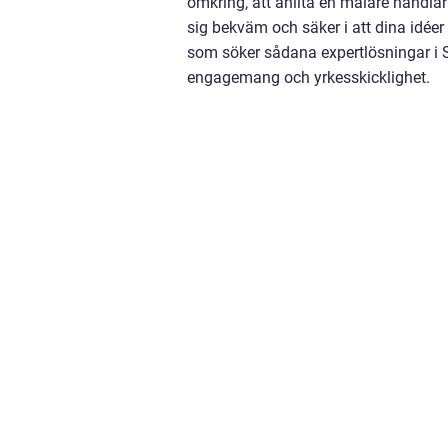
omkring, att anlita en målare handla
sig bekväm och säker i att dina idée
som söker sådana expertlösningar i S
engagemang och yrkesskicklighet.