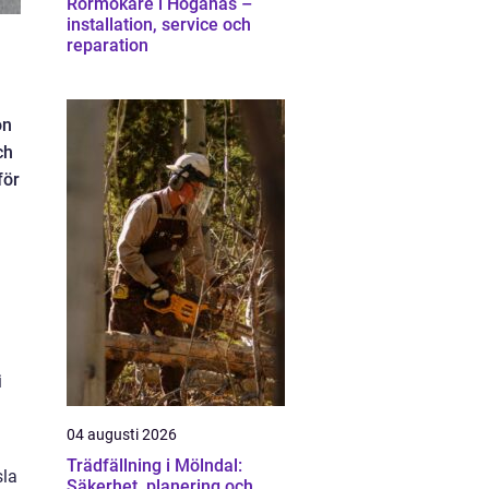
Rörmokare i Höganäs –
installation, service och
reparation
on
ch
för
i
04 augusti 2026
Trädfällning i Mölndal:
sla
Säkerhet, planering och