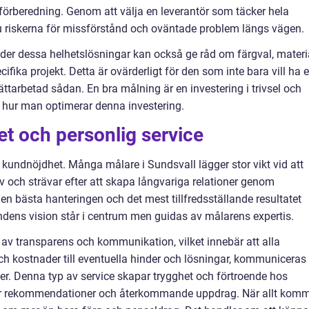
förberedning. Genom att välja en leverantör som täcker hela
 du riskerna för missförstånd och oväntade problem längs vägen.
der dessa helhetslösningar kan också ge råd om färgval, materi
ifika projekt. Detta är ovärderligt för den som inte bara vill ha 
ättarbetad sådan. En bra målning är en investering i trivsel och
t hur man optimerar denna investering.
t och personlig service
a kundnöjdhet. Många målare i Sundsvall lägger stor vikt vid att
v och strävar efter att skapa långvariga relationer genom
Den bästa hanteringen och det mest tillfredsställande resultatet
dens vision står i centrum men guidas av målarens expertis.
v transparens och kommunikation, vilket innebär att alla
ch kostnader till eventuella hinder och lösningar, kommuniceras
per. Denna typ av service skapar trygghet och förtroende hos
ll fler rekommendationer och återkommande uppdrag. När allt kom