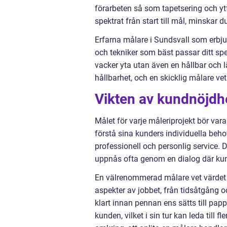
förarbeten så som tapetsering och yt
spektrat från start till mål, minskar
Erfarna målare i Sundsvall som erbju
och tekniker som bäst passar ditt spec
vacker yta utan även en hållbar och l
hållbarhet, och en skicklig målare ve
Vikten av kundnöjdhe
Målet för varje måleriprojekt bör var
förstå sina kunders individuella beho
professionell och personlig service. 
uppnås ofta genom en dialog där kun
En välrenommerad målare vet värdet a
aspekter av jobbet, från tidsåtgång o
klart innan pennan ens sätts till pap
kunden, vilket i sin tur kan leda ti