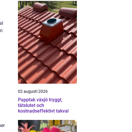
al
en
02 augusti 2026
Papptak växjö tryggt,
tätslutet och
kostnadseffektivt takval
mer