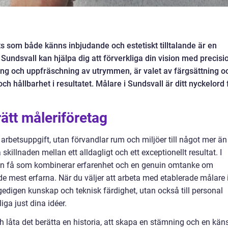
ts som både känns inbjudande och estetiskt tilltalande är en
i Sundsvall kan hjälpa dig att förverkliga din vision med precisi
ring och uppfräschning av utrymmen, är valet av färgsättning o
h hållbarhet i resultatet. Målare i Sundsvall är ditt nyckelord 
ätt måleriföretag
arbetsuppgift, utan förvandlar rum och miljöer till något mer än
skillnaden mellan ett alldagligt och ett exceptionellt resultat. I
men få som kombinerar erfarenhet och en genuin omtanke om
mest erfarna. När du väljer att arbeta med etablerade målare 
l gedigen kunskap och teknisk färdighet, utan också till personal
iga just dina idéer.
 låta det berätta en historia, att skapa en stämning och en kän