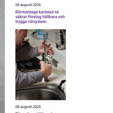
09 augusti 2026
Rörmontage karlstad så
säkrar företag hållbara och
trygga rörsystem
08 augusti 2026