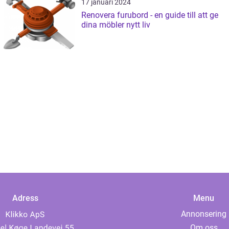
17 januari 2024
Renovera furubord - en guide till att ge
dina möbler nytt liv
Adress
Menu
Annonsering
Om oss