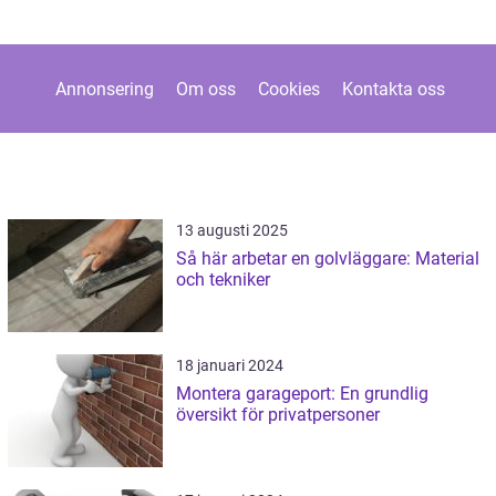
Annonsering
Om oss
Cookies
Kontakta oss
13 augusti 2025
Så här arbetar en golvläggare: Material
och tekniker
18 januari 2024
Montera garageport: En grundlig
översikt för privatpersoner