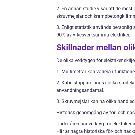
2. En annan studie visar att de mest 
skruvmejslar och krampbetongklämm
3. Enligt statistik används personl
90% av yrkesverksamma elektriker.
Skillnader mellan oli
De olika verktygen för elektriker skil
1. Multimetrar kan variera i funktion
2. Kabelstrippare finns i olika storle
användningsändamål.
3. Skruvmejslar kan ha olika handleds
Historisk genomgång av för- och nackd
Under åren har verktyg för elektriker
Här är några historiska för- och nac