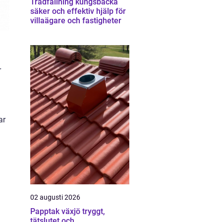
Trädfällning kungsbacka
säker och effektiv hjälp för
villaägare och fastigheter
r
ar
02 augusti 2026
Papptak växjö tryggt,
tätslutet och