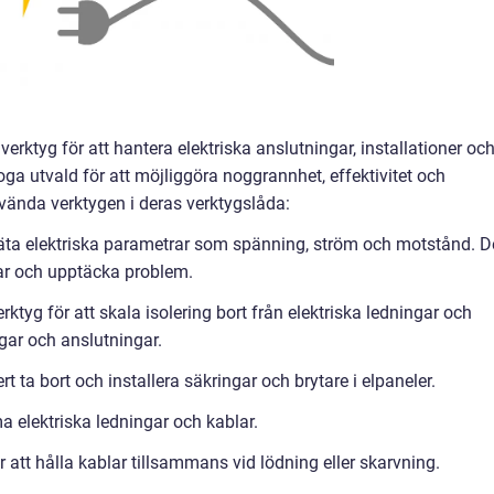
 verktyg för att hantera elektriska anslutningar, installationer oc
oga utvald för att möjliggöra noggrannhet, effektivitet och
vända verktygen i deras verktygslåda:
 mäta elektriska parametrar som spänning, ström och motstånd. D
sar och upptäcka problem.
ktyg för att skala isolering bort från elektriska ledningar och
ngar och anslutningar.
t ta bort och installera säkringar och brytare i elpaneler.
ma elektriska ledningar och kablar.
tt hålla kablar tillsammans vid lödning eller skarvning.