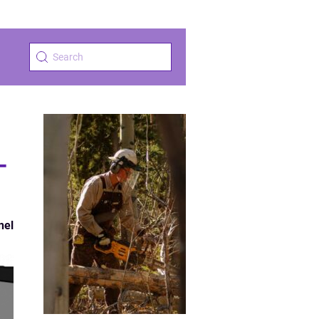
-
nel