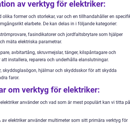
ion av verktyg för elektriker:
d olika former och storlekar, var och en tillhandahåller en specifi
mgångsrikt elarbete. De kan delas in i följande kategorier:
strömprovare, fasindikatorer och jordfaltsbrytare som hjälper
och mäta elektriska parametrar.
are, avbitartång, skruvmejslar, tänger, kilspåntagare och
att installera, reparera och underhålla elanslutningar.
, skyddsglasögon, hjälmar och skyddsskor för att skydda
ndra faror.
r om verktyg för elektriker:
g elektriker använder och vad som är mest populärt kan vi titta p
 av elektriker använder multimeter som sitt primära verktyg för