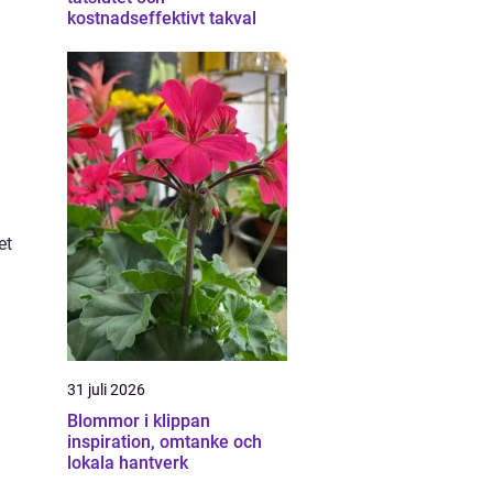
kostnadseffektivt takval
h
et
31 juli 2026
Blommor i klippan
inspiration, omtanke och
lokala hantverk