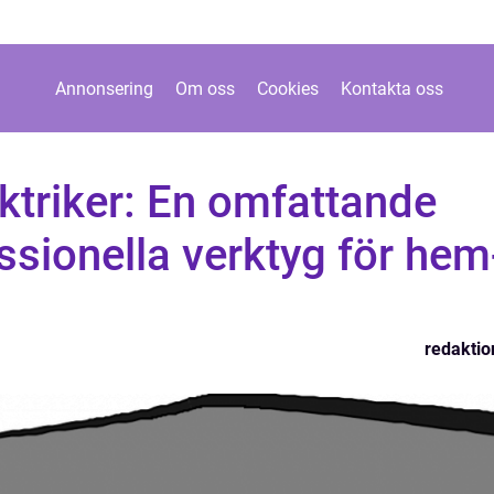
Annonsering
Om oss
Cookies
Kontakta oss
ektriker: En omfattande
essionella verktyg för hem
redaktio