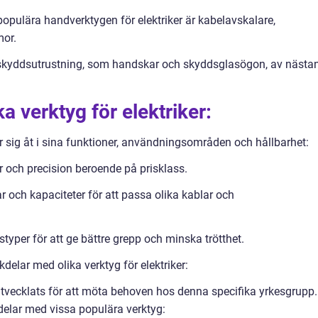
populära handverktygen för elektriker är kabelavskalare,
or.
ig skyddsutrustning, som handskar och skyddsglasögon, av nästa
ka verktyg för elektriker:
jer sig åt i sina funktioner, användningsområden och hållbarhet:
er och precision beroende på prisklass.
kar och kapaciteter för att passa olika kablar och
typer för att ge bättre grepp och minska trötthet.
elar med olika verktyg för elektriker:
 utvecklats för att möta behoven hos denna specifika yrkesgrupp.
kdelar med vissa populära verktyg: