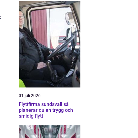
k
31 juli 2026
Flyttfirma sundsvall så
å
planerar du en trygg och
smidig flytt