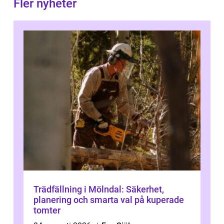
Fler nyheter
Trädfällning i Mölndal: Säkerhet,
planering och smarta val på kuperade
tomter