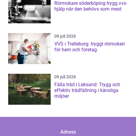
Rörmokare söderköping trygg vvs-
hjälp när den behövs som mest
09 juli 2026
VVS i Trelleborg: tryggt rörmokeri
för hem och företag
09 juli 2026
Fälla träd i Leksand: Trygg och
effektiv trädfällning i känsliga
miljöer
Adress