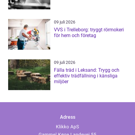
09 juli 2026
VVS i Trelleborg: tryggt rörmokeri
för hem och företag
09 juli 2026
Fälla träd i Leksand: Trygg och
effektiv trädfällning i känsliga
miljöer
Adress