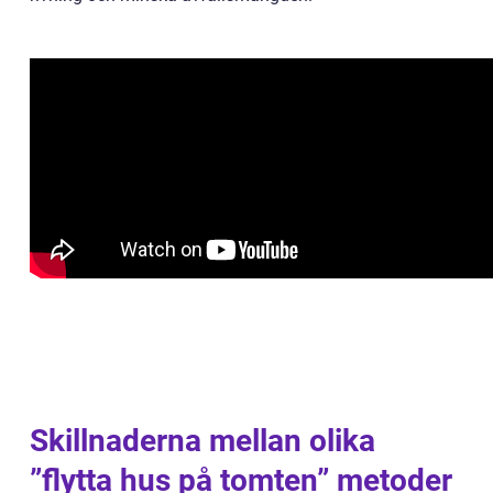
Skillnaderna mellan olika
”flytta hus på tomten” metoder