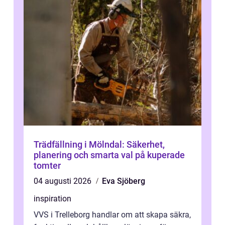
Trädfällning i Mölndal: Säkerhet,
planering och smarta val på kuperade
tomter
04 augusti 2026
Eva Sjöberg
inspiration
VVS i Trelleborg handlar om att skapa säkra,