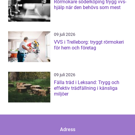
Rörmokare söderköping trygg vvs-
hjälp när den behövs som mest
09 juli 2026
VVS i Trelleborg: tryggt rörmokeri
för hem och företag
09 juli 2026
Fälla träd i Leksand: Trygg och
effektiv trädfällning i känsliga
miljöer
Adress