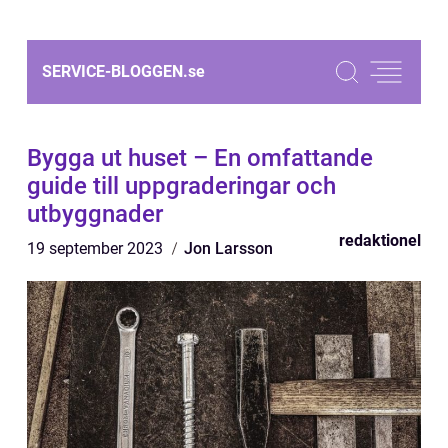
SERVICE-BLOGGEN.
se
Bygga ut huset – En omfattande
guide till uppgraderingar och
utbyggnader
redaktionel
19 september 2023
Jon Larsson