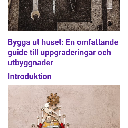
Bygga ut huset: En omfattande
guide till uppgraderingar och
utbyggnader
Introduktion