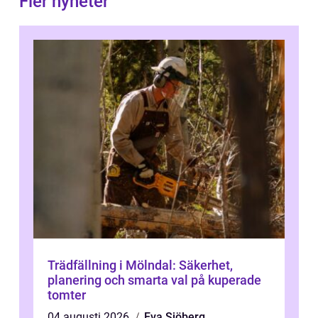
Fler nyheter
Trädfällning i Mölndal: Säkerhet,
planering och smarta val på kuperade
tomter
04 augusti 2026
Eva Sjöberg