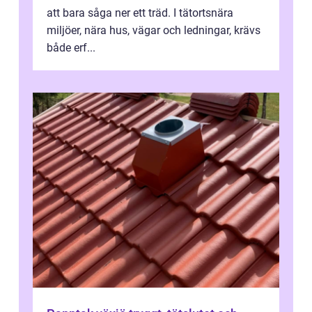
att bara såga ner ett träd. I tätortsnära
miljöer, nära hus, vägar och ledningar, krävs
både erf...