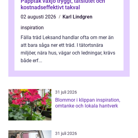
Papptak växjö tryggt, tätslutet och
kostnadseffektivt takval
02 augusti 2026
Karl Lindgren
inspiration
Fälla träd Leksand handlar ofta om mer än
att bara såga ner ett träd. I tätortsnära
miljöer, nära hus, vägar och ledningar, krävs
både erf...
31 juli 2026
Blommor i klippan inspiration,
omtanke och lokala hantverk
31 juli 2026