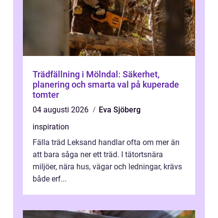
Trädfällning i Mölndal: Säkerhet,
planering och smarta val på kuperade
tomter
04 augusti 2026
Eva Sjöberg
inspiration
Fälla träd Leksand handlar ofta om mer än
att bara såga ner ett träd. I tätortsnära
miljöer, nära hus, vägar och ledningar, krävs
både erf...