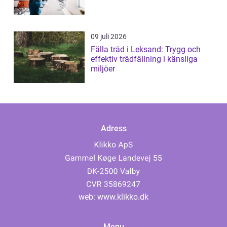
09 juli 2026
Fälla träd i Leksand: Trygg och
effektiv trädfällning i känsliga
miljöer
Adress
web:
www.klikko.dk
Menu