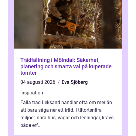
Trädfällning i Mölndal: Säkerhet,
planering och smarta val på kuperade
tomter
04 augusti 2026
Eva Sjöberg
inspiration
Fälla träd Leksand handlar ofta om mer än
att bara såga ner ett träd. I tätortsnära
miljöer, nära hus, vägar och ledningar, krävs
både erf...