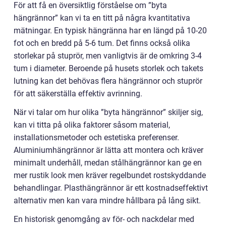
För att få en översiktlig förståelse om ”byta
hängrännor” kan vi ta en titt på några kvantitativa
mätningar. En typisk hängränna har en längd på 10-20
fot och en bredd på 5-6 tum. Det finns också olika
storlekar på stuprör, men vanligtvis är de omkring 3-4
tum i diameter. Beroende på husets storlek och takets
lutning kan det behövas flera hängrännor och stuprör
för att säkerställa effektiv avrinning.
När vi talar om hur olika ”byta hängrännor” skiljer sig,
kan vi titta på olika faktorer såsom material,
installationsmetoder och estetiska preferenser.
Aluminiumhängrännor är lätta att montera och kräver
minimalt underhåll, medan stålhängrännor kan ge en
mer rustik look men kräver regelbundet rostskyddande
behandlingar. Plasthängrännor är ett kostnadseffektivt
alternativ men kan vara mindre hållbara på lång sikt.
En historisk genomgång av för- och nackdelar med