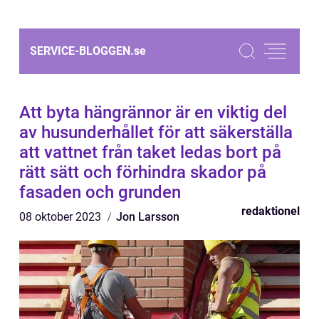
SERVICE-BLOGGEN.
se
Att byta hängrännor är en viktig del
av husunderhållet för att säkerställa
att vattnet från taket ledas bort på
rätt sätt och förhindra skador på
fasaden och grunden
redaktionel
08 oktober 2023
Jon Larsson