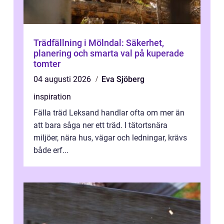
Trädfällning i Mölndal: Säkerhet,
planering och smarta val på kuperade
tomter
04 augusti 2026
Eva Sjöberg
inspiration
Fälla träd Leksand handlar ofta om mer än
att bara såga ner ett träd. I tätortsnära
miljöer, nära hus, vägar och ledningar, krävs
både erf...