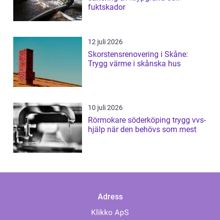
fuktskador
12 juli 2026
Skorstensrenovering i Skåne:
Trygg värme i skånska hus
10 juli 2026
Rörmokare söderköping trygg vvs-
hjälp när den behövs som mest
Adress