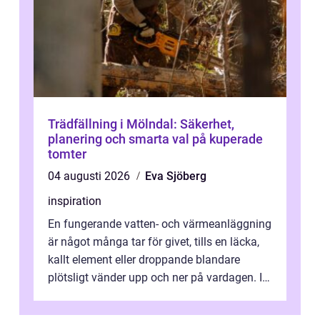
Trädfällning i Mölndal: Säkerhet,
planering och smarta val på kuperade
tomter
04 augusti 2026
Eva Sjöberg
inspiration
En fungerande vatten- och värmeanläggning
är något många tar för givet, tills en läcka,
kallt element eller droppande blandare
plötsligt vänder upp och ner på vardagen. I
en mindre kommun som Söderköp...