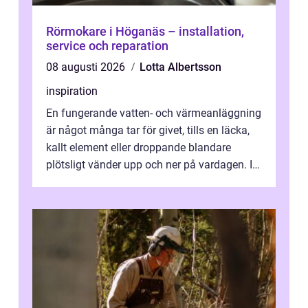
Rörmokare i Höganäs – installation,
service och reparation
08 augusti 2026
Lotta Albertsson
inspiration
En fungerande vatten- och värmeanläggning
är något många tar för givet, tills en läcka,
kallt element eller droppande blandare
plötsligt vänder upp och ner på vardagen. I
en mindre kommun som Söderköp...