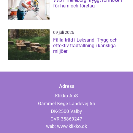
VVS i Trelleborg: tryggt rörmokeri
för hem och företag
09 juli 2026
Fälla träd i Leksand: Trygg och
effektiv trädfällning i känsliga
miljöer
Adress
web:
www.klikko.dk