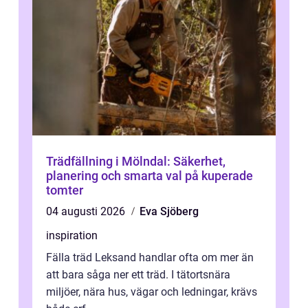
Trädfällning i Mölndal: Säkerhet,
planering och smarta val på kuperade
tomter
04 augusti 2026
Eva Sjöberg
inspiration
Fälla träd Leksand handlar ofta om mer än
att bara såga ner ett träd. I tätortsnära
miljöer, nära hus, vägar och ledningar, krävs