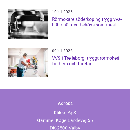
10 juli 2026
Rörmokare söderköping trygg vvs-
hjälp när den behövs som mest
09 juli 2026
VVS i Trelleborg: tryggt rörmokeri
för hem och företag
Adress