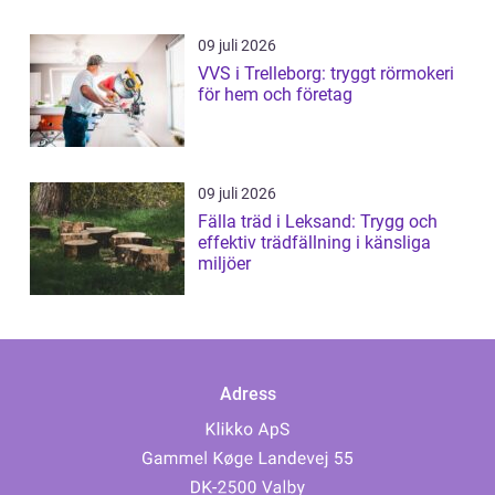
09 juli 2026
VVS i Trelleborg: tryggt rörmokeri
för hem och företag
09 juli 2026
Fälla träd i Leksand: Trygg och
effektiv trädfällning i känsliga
miljöer
Adress