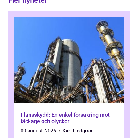
Fler nyheter
Flänsskydd: En enkel försäkring mot
läckage och olyckor
09 augusti 2026
Karl Lindgren