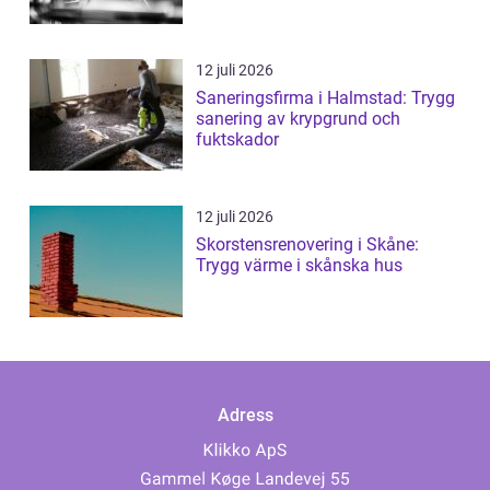
12 juli 2026
Saneringsfirma i Halmstad: Trygg
sanering av krypgrund och
fuktskador
12 juli 2026
Skorstensrenovering i Skåne:
Trygg värme i skånska hus
Adress