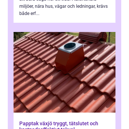
miljöer, nära hus, vägar och ledningar, krävs
både erf...
Papptak växjö tryggt, tätslutet och