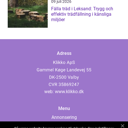
09 juli 2026
Fälla träd i Leksand: Trygg och
effektiv trädfällning i känsliga
miljöer
Adress
web:
www.klikko.dk
Menu
Annonsering
Om oss