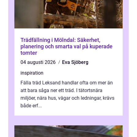
Trädfällning i Mölndal: Säkerhet,
planering och smarta val på kuperade
tomter
04 augusti 2026
Eva Sjöberg
inspiration
Fälla träd Leksand handlar ofta om mer än
att bara såga ner ett träd. I tätortsnära
miljöer, nära hus, vägar och ledningar, krävs
både erf...