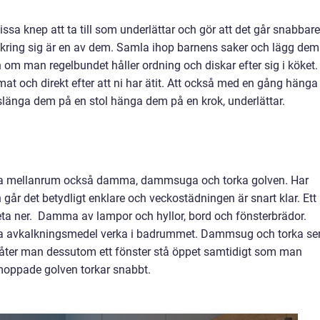
issa knep att ta till som underlättar och gör att det går snabbare
mkring sig är en av dem. Samla ihop barnens saker och lägg dem 
 om man regelbundet håller ordning och diskar efter sig i köket.
at och direkt efter att ni har ätit. Att också med en gång hänga
att slänga dem på en stol hänga dem på en krok, underlättar.
na mellanrum också damma, dammsuga och torka golven. Har
år det betydligt enklare och veckostädningen är snart klar. Ett
beta ner. Damma av lampor och hyllor, bord och fönsterbrädor.
åta avkalkningsmedel verka i badrummet. Dammsug och torka se
åter man dessutom ett fönster stå öppet samtidigt som man
moppade golven torkar snabbt.