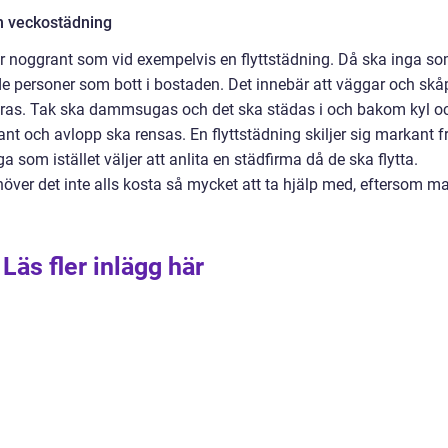
m veckostädning
r noggrant som vid exempelvis en flyttstädning. Då ska inga s
r de personer som bott i bostaden. Det innebär att väggar och skå
ngöras. Tak ska dammsugas och det ska städas i och bakom kyl o
t och avlopp ska rensas. En flyttstädning skiljer sig markant f
som istället väljer att anlita en städfirma då de ska flytta.
ver det inte alls kosta så mycket att ta hjälp med, eftersom m
Läs fler inlägg här