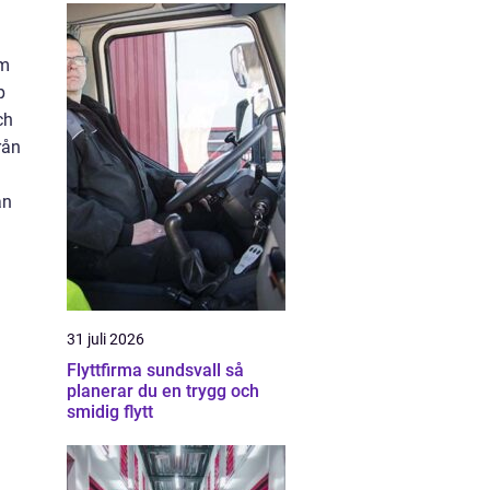
om
p
ch
rån
an
31 juli 2026
Flyttfirma sundsvall så
planerar du en trygg och
smidig flytt