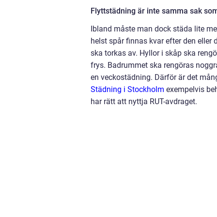
Flyttstädning är inte samma sak so
Ibland måste man dock städa lite me
helst spår finnas kvar efter den elle
ska torkas av. Hyllor i skåp ska re
frys. Badrummet ska rengöras noggran
en veckostädning. Därför är det många 
Städning i Stockholm
exempelvis behö
har rätt att nyttja RUT-avdraget.