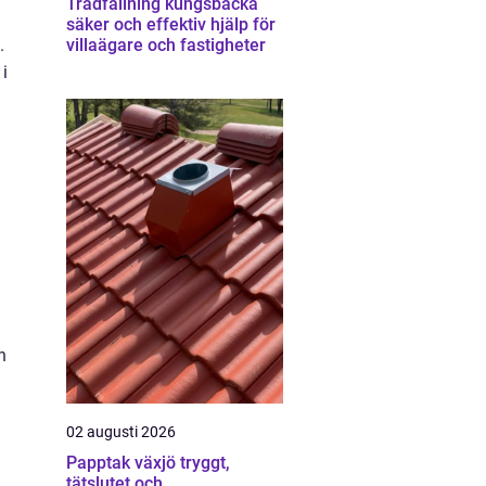
Trädfällning kungsbacka
säker och effektiv hjälp för
.
villaägare och fastigheter
i
n
02 augusti 2026
Papptak växjö tryggt,
tätslutet och