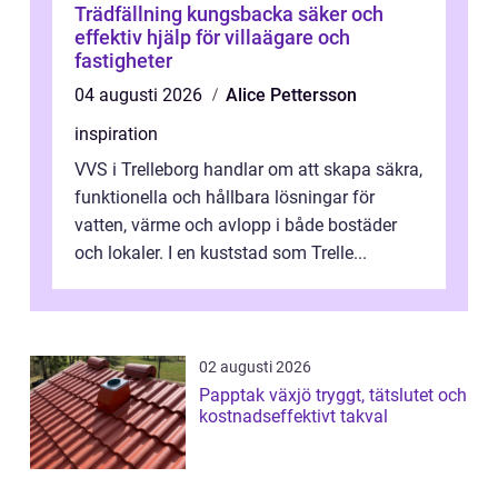
Trädfällning kungsbacka säker och
effektiv hjälp för villaägare och
fastigheter
04 augusti 2026
Alice Pettersson
inspiration
VVS i Trelleborg handlar om att skapa säkra,
funktionella och hållbara lösningar för
vatten, värme och avlopp i både bostäder
och lokaler. I en kuststad som Trelle...
02 augusti 2026
Papptak växjö tryggt, tätslutet och
kostnadseffektivt takval