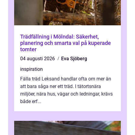
Trädfällning i Mölndal: Säkerhet,
planering och smarta val på kuperade
tomter
04 augusti 2026
Eva Sjöberg
inspiration
Fälla träd Leksand handlar ofta om mer än
att bara såga ner ett träd. I tätortsnära
miljöer, nära hus, vägar och ledningar, krävs
både erf...