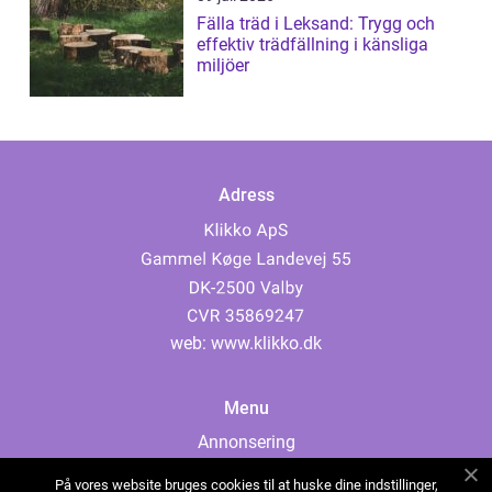
Fälla träd i Leksand: Trygg och
effektiv trädfällning i känsliga
miljöer
Adress
web:
www.klikko.dk
Menu
Annonsering
Om oss
På vores website bruges cookies til at huske dine indstillinger,