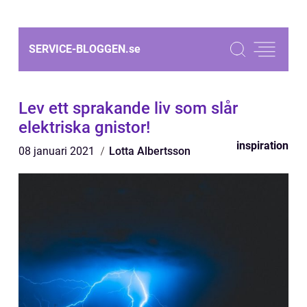
SERVICE-BLOGGEN.
se
Lev ett sprakande liv som slår
elektriska gnistor!
inspiration
08 januari 2021
Lotta Albertsson