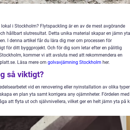
er lokal i Stockholm? Flytspackling är en av de mest avgörande
och hållbart slutresultat. Detta unika material skapar en jämn yt
n. I denna artikel får du lära dig mer om processen för
igt för ditt byggprojekt. Och för dig som letar efter en pålitlig
 i Stockholm, kommer vi att avsluta med att rekommendera en
platt.se. Läsa mere om
golvavjämning Stockholm
her.
g så viktigt?
edelsearbetet vid en renovering eller nyinstallation av olika typer
t skapa en plan yta samt korrigera any ojämnheter. Fördelen med
a att flyta ut och självnivellera, vilket ger en helt jämn yta på k