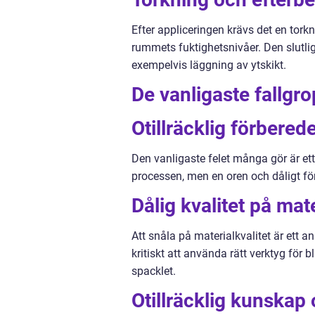
Efter appliceringen krävs det en tork
rummets fuktighetsnivåer. Den slutli
exempelvis läggning av ytskikt.
De vanligaste fallgr
Otillräcklig förbered
Den vanligaste felet många gör är et
processen, men en oren och dåligt för
Dålig kvalitet på mat
Att snåla på materialkvalitet är ett
kritiskt att använda rätt verktyg för 
spacklet.
Otillräcklig kunskap