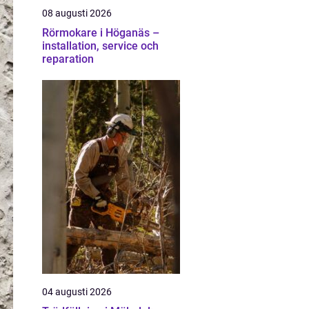
08 augusti 2026
Rörmokare i Höganäs –
installation, service och
reparation
04 augusti 2026