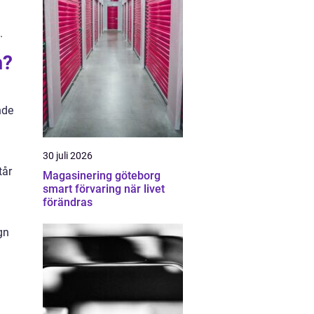
.
m?
nde
30 juli 2026
tår
Magasinering göteborg
smart förvaring när livet
förändras
gn