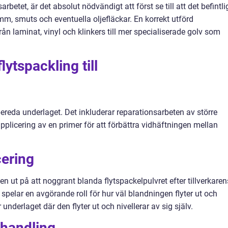
betet, är det absolut nödvändigt att först se till att det befintli
amm, smuts och eventuella oljefläckar. En korrekt utförd
t från laminat, vinyl och klinkers till mer specialiserade golv som
lytspackling till
bereda underlaget. Det inkluderar reparationsarbeten av större
pplicering av en primer för att förbättra vidhäftningen mellan
cering
en ut på att noggrant blanda flytspackelpulvret efter tillverkaren
spelar en avgörande roll för hur väl blandningen flyter ut och
underlaget där den flyter ut och nivellerar av sig själv.
ehandling