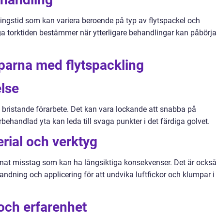
ningstid som kan variera beroende på typ av flytspackel och
ga torktiden bestämmer när ytterligare behandlingar kan påbörja
oparna med flytspackling
else
t bristande förarbete. Det kan vara lockande att snabba på
behandlad yta kan leda till svaga punkter i det färdiga golvet.
erial och verktyg
 annat misstag som kan ha långsiktiga konsekvenser. Det är också
blandning och applicering för att undvika luftfickor och klumpar i
 och erfarenhet