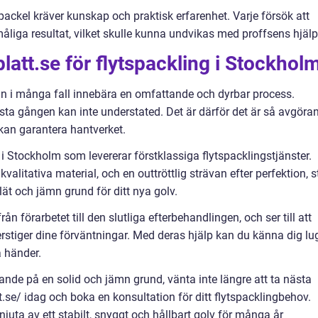
spackel kräver kunskap och praktisk erfarenhet. Varje försök att
åliga resultat, vilket skulle kunna undvikas med proffsens hjälp
latt.se för flytspackling i Stockhol
 kan i många fall innebära en omfattande och dyrbar process.
örsta gången kan inte understated. Det är därför det är så avgöra
 kan garantera hantverket.
i Stockholm som levererar förstklassiga flytspacklingstjänster.
valitativa material, och en outtröttlig strävan efter perfektion, s
lät och jämn grund för ditt nya golv.
från förarbetet till den slutliga efterbehandlingen, och ser till att
verstiger dine förväntningar. Med deras hjälp kan du känna dig lu
a händer.
iggande på en solid och jämn grund, vänta inte längre att ta nästa
.se/ idag och boka en konsultation för ditt flytspacklingbehov.
njuta av ett stabilt, snyggt och hållbart golv för många år