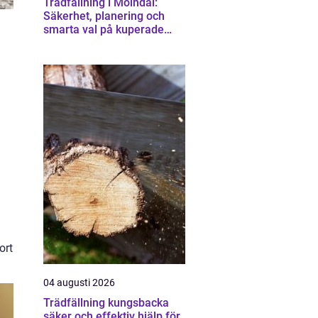
Trädfällning i Mölndal:
Säkerhet, planering och
smarta val på kuperade
tomter
a
ort
04 augusti 2026
Trädfällning kungsbacka
säker och effektiv hjälp för