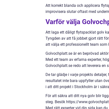
Att korrekt blanda och applicera flyt
improvisera slutar oftast med underm
Varför välja Golvochp
Att laga ett dåligt flytspacklat golv
Tyngden av att få jobbet gjort rätt f
att välja ett professionellt team som
Golvochplatt.se är en beprövad aktör 
Med ett team av erfarna experter, högk
Golvochplatt.se redo att leverera en s
De tar glädje i varje projekts detaljer, 
resultatet inte bara uppfyller utan ö
i att ditt projekt i Stockholm är i säkr
För att säkra att ditt nya golv blir l
steg. Besök https://www.golvochplatt
Med rätt experter vid din sida kan du 