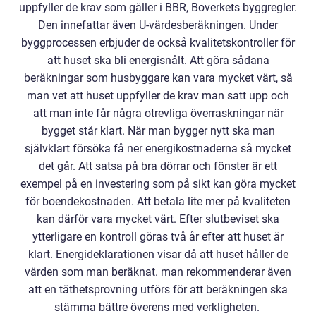
uppfyller de krav som gäller i BBR, Boverkets byggregler.
Den innefattar även U-värdesberäkningen. Under
byggprocessen erbjuder de också kvalitetskontroller för
att huset ska bli energisnålt. Att göra sådana
beräkningar som husbyggare kan vara mycket värt, så
man vet att huset uppfyller de krav man satt upp och
att man inte får några otrevliga överraskningar när
bygget står klart. När man bygger nytt ska man
självklart försöka få ner energikostnaderna så mycket
det går. Att satsa på bra dörrar och fönster är ett
exempel på en investering som på sikt kan göra mycket
för boendekostnaden. Att betala lite mer på kvaliteten
kan därför vara mycket värt. Efter slutbeviset ska
ytterligare en kontroll göras två år efter att huset är
klart. Energideklarationen visar då att huset håller de
värden som man beräknat. man rekommenderar även
att en täthetsprovning utförs för att beräkningen ska
stämma bättre överens med verkligheten.