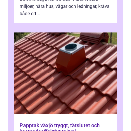
miljöer, nära hus, vägar och ledningar, krävs
både erf...
Papptak växjö tryggt, tätslutet och