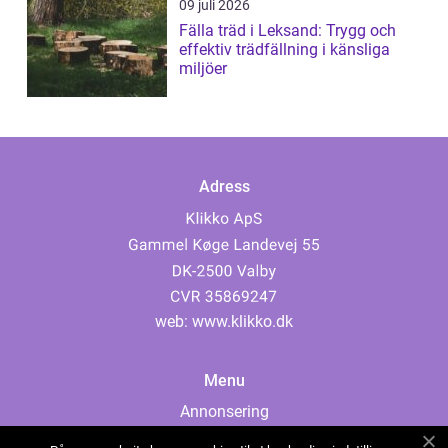
09 juli 2026
Fälla träd i Leksand: Trygg och
effektiv trädfällning i känsliga
miljöer
Adress
web:
www.klikko.dk
Menu
Annonsering
Om oss