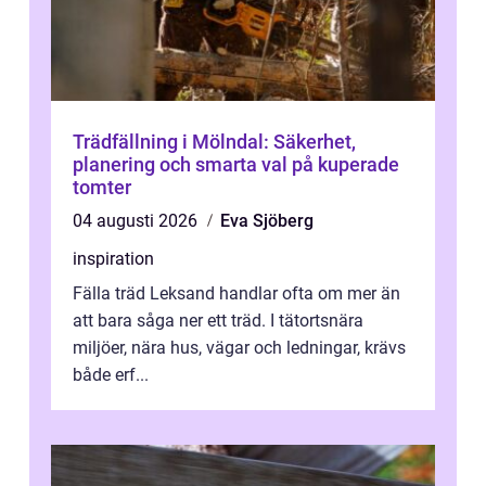
Trädfällning i Mölndal: Säkerhet,
planering och smarta val på kuperade
tomter
04 augusti 2026
Eva Sjöberg
inspiration
Fälla träd Leksand handlar ofta om mer än
att bara såga ner ett träd. I tätortsnära
miljöer, nära hus, vägar och ledningar, krävs
både erf...