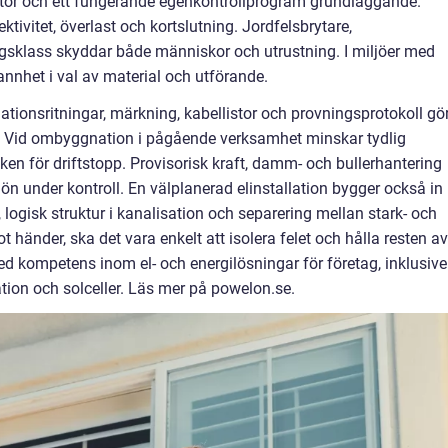
llatör och ett fungerande egenkontrollprogram grundläggande.
ktivitet, överlast och kortslutning. Jordfelsbrytare,
gsklass skyddar både människor och utrustning. I miljöer med
rannhet i val av material och utförande.
tionsritningar, märkning, kabellistor och provningsprotokoll gö
. Vid ombyggnation i pågående verksamhet minskar tydlig
en för driftstopp. Provisorisk kraft, damm- och bullerhantering
jön under kontroll. En välplanerad elinstallation bygger också in
, logisk struktur i kanalisation och separering mellan stark- och
t händer, ska det vara enkelt att isolera felet och hålla resten av
ed kompetens inom el- och energilösningar för företag, inklusive
tion och solceller. Läs mer på powelon.se.