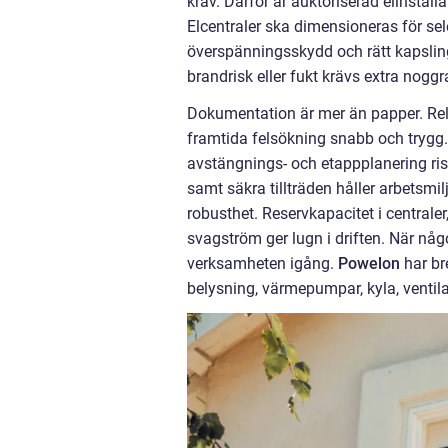
krav. Därför är auktoriserad elinsta
Elcentraler ska dimensioneras för sele
överspänningsskydd och rätt kapslin
brandrisk eller fukt krävs extra nogg
Dokumentation är mer än papper. Rela
framtida felsökning snabb och trygg
avstängnings- och etappplanering risk
samt säkra tillträden håller arbetsmil
robusthet. Reservkapacitet i centraler
svagström ger lugn i driften. När någo
verksamheten igång.
Powelon
har br
belysning, värmepumpar, kyla, ventila