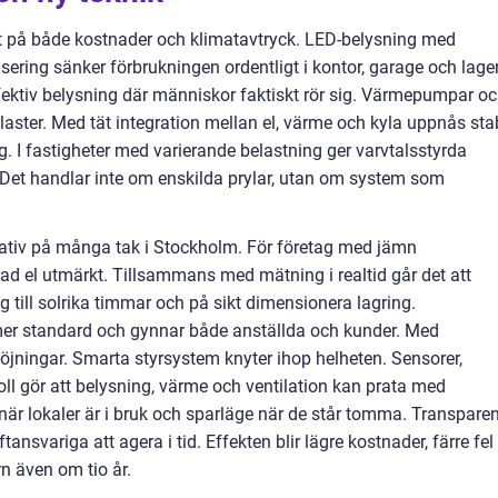
kt på både kostnader och klimatavtryck. LED-belysning med
ring sänker förbrukningen ordentligt i kontor, garage och lager.
ffektiv belysning där människor faktiskt rör sig. Värmepumpar o
aster. Med tät integration mellan el, värme och kyla uppnås stab
 I fastigheter med varierande belastning ger varvtalsstyrda
 Det handlar inte om enskilda prylar, utan om system som
ternativ på många tak i Stockholm. För företag med jämn
d el utmärkt. Tillsammans med mätning i realtid går det att
g till solrika timmar och på sikt dimensionera lagring.
lt mer standard och gynnar både anställda och kunder. Med
jningar. Smarta styrsystem knyter ihop helheten. Sensorer,
l gör att belysning, värme och ventilation kan prata med
 när lokaler är i bruk och sparläge när de står tomma. Transparen
tansvariga att agera i tid. Effekten blir lägre kostnader, färre fel
 även om tio år.