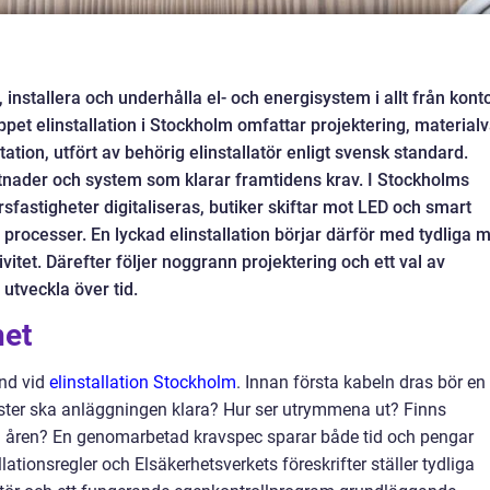
, installera och underhålla el- och energisystem i allt från kont
eppet elinstallation i Stockholm omfattar projektering, materialv
tion, utfört av behörig elinstallatör enligt svensk standard.
ostnader och system som klarar framtidens krav. I Stockholms
rsfastigheter digitaliseras, butiker skiftar mot LED och smart
r processer. En lyckad elinstallation börjar därför med tydliga m
vitet. Därefter följer noggrann projektering och ett val av
 utveckla över tid.
het
and vid
elinstallation Stockholm
. Innan första kabeln dras bör en
aster ska anläggningen klara? Hur ser utrymmena ut? Finns
åren? En genomarbetad kravspec sparar både tid och pengar
lationsregler och Elsäkerhetsverkets föreskrifter ställer tydliga