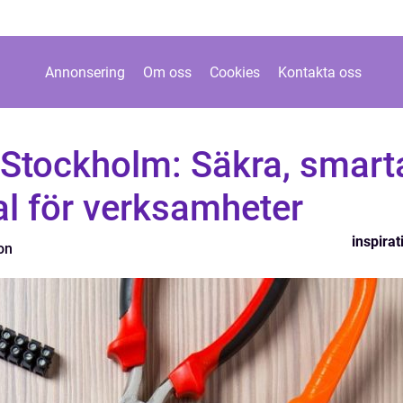
Annonsering
Om oss
Cookies
Kontakta oss
 i Stockholm: Säkra, smart
al för verksamheter
inspirat
on