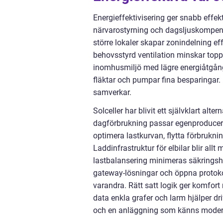
Energieffektivisering ger snabb effe
närvarostyrning och dagsljuskompense
större lokaler skapar zonindelning e
behovsstyrd ventilation minskar toppl
inomhusmiljö med lägre energiåtgång.
fläktar och pumpar fina besparingar.
samverkar.
Solceller har blivit ett självklart al
dagförbrukning passar egenproducera
optimera lastkurvan, flytta förbruknin
Laddinfrastruktur för elbilar blir al
lastbalansering minimeras säkringshö
gateway-lösningar och öppna protokol
varandra. Rätt satt logik ger komfort
data enkla grafer och larm hjälper drif
och en anläggning som känns modern