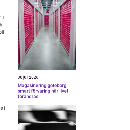
 I
ch
il
30 juli 2026
Magasinering göteborg
smart förvaring när livet
förändras
s i