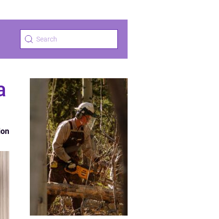
a
ion