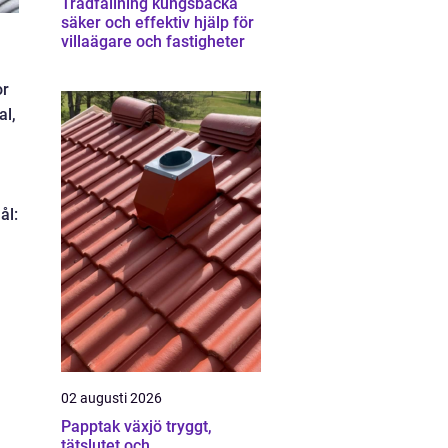
Trädfällning kungsbacka
säker och effektiv hjälp för
villaägare och fastigheter
or
al,
ål:
02 augusti 2026
Papptak växjö tryggt,
tätslutet och