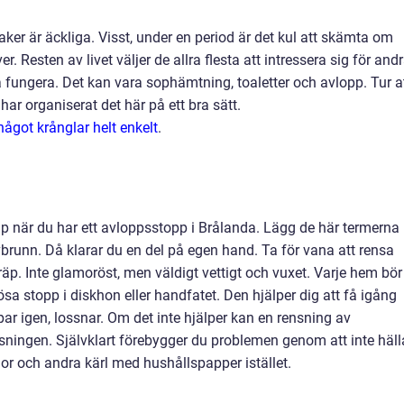
aker är äckliga. Visst, under en period är det kul att skämta om
r. Resten av livet väljer de allra flesta att intressera sig för and
ka fungera. Det kan vara sophämtning, toaletter och avlopp. Tur a
 har organiserat det här på ett bra sätt.
ågot krånglar helt enkelt
.
lp när du har ett avloppsstopp i Brålanda. Lägg de här termerna
brunn. Då klarar du en del på egen hand. Ta för vana att rensa
äp. Inte glamoröst, men väldigt vettigt och vuxet. Varje hem bör
 stopp i diskhon eller handfatet. Den hjälper dig att få igång
ar igen, lossnar. Om det inte hjälper kan en rensning av
sningen. Självklart förebygger du problemen genom att inte häll
nor och andra kärl med hushållspapper istället.