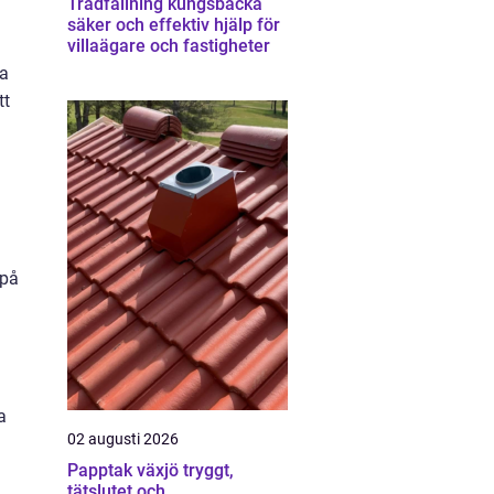
Trädfällning kungsbacka
säker och effektiv hjälp för
villaägare och fastigheter
ra
tt
 på
a
02 augusti 2026
Papptak växjö tryggt,
tätslutet och