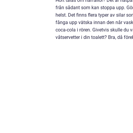
Hört talas om hårfällor? Det är nätpås
från sådant som kan stoppa upp. Gör d
helst. Det finns flera typer av silar som
fånga upp vätska innan den når vaske
coca-cola i rören. Givetvis skulle du 
våtservetter i din toalett? Bra, då för