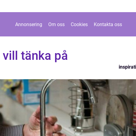
Annonsering
Om oss
Cookies
Kontakta oss
 vill tänka på
inspirat