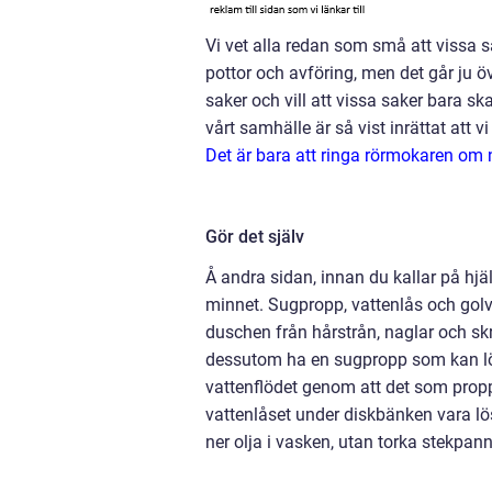
Vi vet alla redan som små att vissa s
pottor och avföring, men det går ju öve
saker och vill att vissa saker bara s
vårt samhälle är så vist inrättat att vi
Det är bara att ringa rörmokaren om n
Gör det själv
Å andra sidan, innan du kallar på hjä
minnet. Sugpropp, vattenlås och golv
duschen från hårstrån, naglar och skr
dessutom ha en sugpropp som kan lösa
vattenflödet genom att det som propp
vattenlåset under diskbänken vara lö
ner olja i vasken, utan torka stekpan