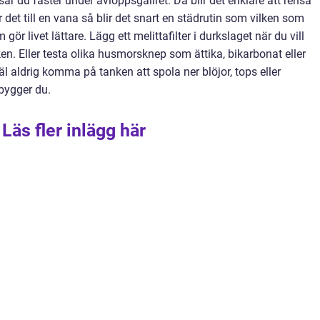
ar du fäster under avloppsgallret. Då blir det enklare att rensa
et till en vana så blir det snart en städrutin som vilken som
 gör livet lättare. Lägg ett melittafilter i durkslaget när du vill
n. Eller testa olika husmorsknep som ättika, bikarbonat eller
väl aldrig komma på tanken att spola ner blöjor, tops eller
ebygger du.
Läs fler inlägg här