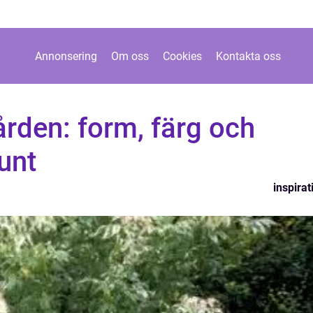
Annonsering
Om oss
Cookies
Kontakta oss
ården: form, färg och
unt
inspirat