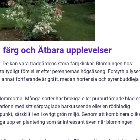
 färg och Ätbara upplevelser
. De kan vara trädgårdens stora färgklickar. Blomningen hos
a tydligt före eller efter perennernas högsäsong. Forsythia lyser
et annat fortfarande är grått, medan hortensia och syrenbuddleja 
 blommorna. Många sorter har brokiga eller purpurfärgade blad 
arlönn med sitt särpräglade barkutseende eller en rödbladig
unkt, särskilt i en i övrigt grön miljö. Genom att kombinera olik
gga upp en plantering som är intressant även när blomningen