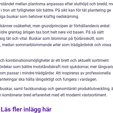
vståndet mellan plantorna anpassas efter sluthöjd och bredd, m
 tron att fylligheten blir bättre. På sikt kan för tät plantering ge
iga buskar som behöver kraftig nedskärning.
känner osäkerhet, men grundprincipen är förhållandevis enkel.
re grentag årligen tas bort helt nere vid basen. På så sätt
 sig tät och vital. Buskar som blommar på fjolårsskott, som
ning, medan sommarblommande arter som trädgårdstok och vissa
och kombinationsmöjligheter är ett brett och aktuellt sortiment
fördelar som bättre motståndskraft mot sjukdomar, mer långvari
om passar i mindre trädgårdar. Att inspireras av professionella
lanteringar ska hålla långsiktigt och fungera i vardagen.
v buskar, samt fackkunskap och genomtänkt produktutveckling, ä
om kombinerar bred erfarenhet med ett modernt växtsortiment.
Läs fler inlägg här