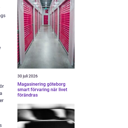
v
ngs
e
30 juli 2026
Magasinering göteborg
ör
smart förvaring när livet
na
förändras
er
s