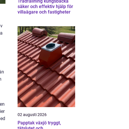
Trädfällning kungsbacka
säker och effektiv hjälp för
villaägare och fastigheter
av
ta
än
n
sen
ier
02 augusti 2026
med
Papptak växjö tryggt,
tätslutet och