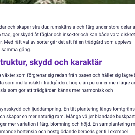
ar och skapar struktur, rumskänsla och färg under stora delar 
träd, ger skydd åt fåglar och insekter och kan både vara diskre
r. Med rätt val av sorter går det att få en trädgård som upplevs
på samma gång.
ruktur, skydd och karaktär
 växter som förgrenar sig redan från basen och håller sig lägre 
ta som mellanskikt i trädgården: högre än perenner men lägre ä
rkänsla som gör att trädgården känns mer harmonisk och
nsynsskydd och ljuddämpning. En tät plantering längs tomtgrän
ch skapar en mer naturlig ram. Många väljer blandade buskpart
de ger mer variation i färg, blomning och höjd. En samplantering 
ande hortensia och höstglödande berberis ger till exempel