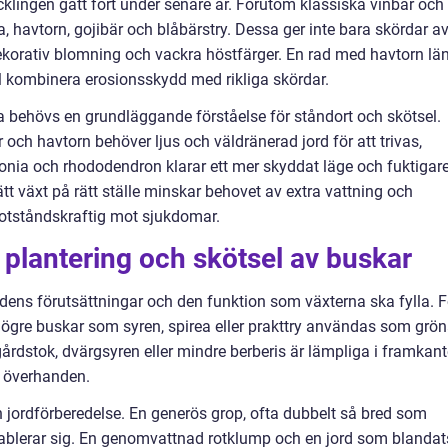
klingen gått fort under senare år. Förutom klassiska vinbär och
nia, havtorn, gojibär och blåbärstry. Dessa ger inte bara skördar a
dekorativ blomning och vackra höstfärger. En rad med havtorn lä
el kombinera erosionsskydd med rikliga skördar.
na behövs en grundläggande förståelse för ståndort och skötsel.
 och havtorn behöver ljus och väldränerad jord för att trivas,
ia och rhododendron klarar ett mer skyddat läge och fuktigar
ätt växt på rätt ställe minskar behovet av extra vattning och
otståndskraftig mot sjukdomar.
, plantering och skötsel av buskar
rdens förutsättningar och den funktion som växterna ska fylla. F
ögre buskar som syren, spirea eller prakttry användas som grö
rdstok, dvärgsyren eller mindre berberis är lämpliga i framkant
ta överhanden.
 jordförberedelse. En generös grop, ofta dubbelt så bred som
 etablerar sig. En genomvattnad rotklump och en jord som blandat