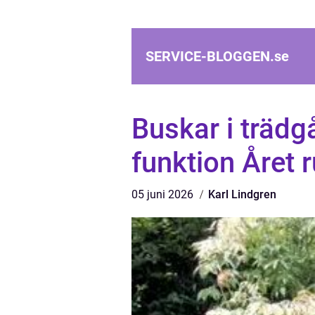
SERVICE-BLOGGEN.
se
Buskar i trädg
funktion Året r
05 juni 2026
Karl Lindgren