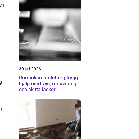
en
30 juli 2026
Rörmokare göteborg trygg
g
hjälp med vvs, renovering
och akuta läckor
r