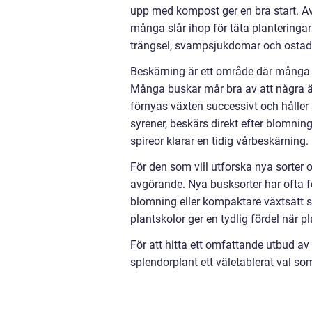
upp med kompost ger en bra start. A
många slår ihop för täta planteringar i
trängsel, svampsjukdomar och ostad
Beskärning är ett område där många 
Många buskar mår bra av att några äld
förnyas växten successivt och håller
syrener, beskärs direkt efter blom
spireor klarar en tidig vårbeskärning.
För den som vill utforska nya sorter 
avgörande. Nya busksorter har ofta 
blomning eller kompaktare växtsätt s
plantskolor ger en tydlig fördel när p
För att hitta ett omfattande utbud a
splendorplant ett väletablerat val s