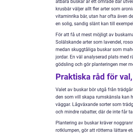
ätbara buskar är ett område där utvec
krusbär väljer allt fler arter som aro
vitaminrika bär, utan har ofta även 
en solig, sandig slänt kan till exemp
För att få ut mest möjligt av buskar
Solälskande arter som lavendel, rosor
medan skuggtåliga buskar som mahon
jordar. En väl analyserad plats med r
gödsling och gör planteringen mer m
Praktiska råd för val
Valet av buskar bör utgå från trädgå
den som vill skapa rumskänsla kan h
väggar. Lågväxande sorter som trädgå
och mindre rabatter, där de inte får 
Plantering av buskar kräver noggrann
rotklumpen, gör att rötterna lättare