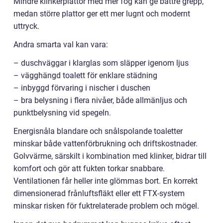
Mindre klinkerplattor med mer fog kan ge bättre grepp,
medan större plattor ger ett mer lugnt och modernt
uttryck.
Andra smarta val kan vara:
– duschväggar i klarglas som släpper igenom ljus
– vägghängd toalett för enklare städning
– inbyggd förvaring i nischer i duschen
– bra belysning i flera nivåer, både allmänljus och
punktbelysning vid spegeln.
Energisnåla blandare och snålspolande toaletter
minskar både vattenförbrukning och driftskostnader.
Golvvärme, särskilt i kombination med klinker, bidrar till
komfort och gör att fukten torkar snabbare.
Ventilationen får heller inte glömmas bort. En korrekt
dimensionerad frånluftsfläkt eller ett FTX-system
minskar risken för fuktrelaterade problem och mögel.