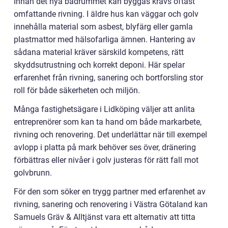
Innan det nya badrummet kan byggas krävs oftast
omfattande rivning. I äldre hus kan väggar och golv
innehålla material som asbest, blyfärg eller gamla
plastmattor med hälsofarliga ämnen. Hantering av
sådana material kräver särskild kompetens, rätt
skyddsutrustning och korrekt deponi. Här spelar
erfarenhet från rivning, sanering och bortforsling stor
roll för både säkerheten och miljön.
Många fastighetsägare i Lidköping väljer att anlita
entreprenörer som kan ta hand om både markarbete,
rivning och renovering. Det underlättar när till exempel
avlopp i platta på mark behöver ses över, dränering
förbättras eller nivåer i golv justeras för rätt fall mot
golvbrunn.
För den som söker en trygg partner med erfarenhet av
rivning, sanering och renovering i Västra Götaland kan
Samuels Gräv & Alltjänst vara ett alternativ att titta