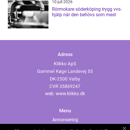
10 juli 2026
Rörmokare söderköping trygg vvs-
hjälp när den behövs som mest
Adress
web:
www.klikko.dk
Menu
Annonsering
Om oss