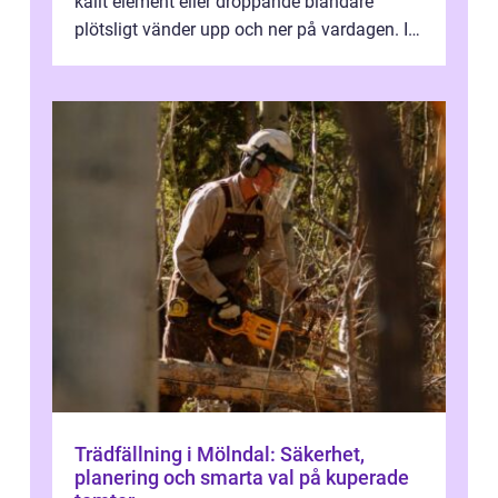
kallt element eller droppande blandare
plötsligt vänder upp och ner på vardagen. I
en mindre kommun som Söderköp...
Trädfällning i Mölndal: Säkerhet,
planering och smarta val på kuperade