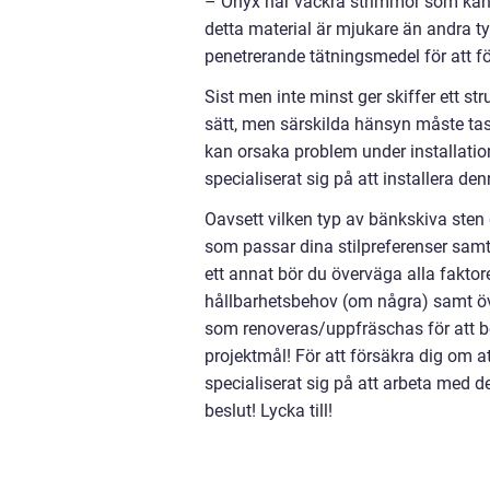
– Onyx har vackra strimmor som kan g
detta material är mjukare än andra t
penetrerande tätningsmedel för att för
Sist men inte minst ger skiffer ett 
sätt, men särskilda hänsyn måste tas 
kan orsaka problem under installatio
specialiserat sig på att installera den
Oavsett vilken typ av bänkskiva sten du
som passar dina stilpreferenser samt
ett annat bör du överväga alla faktor
hållbarhetsbehov (om några) samt ö
som renoveras/uppfräschas för att b
projektmål! För att försäkra dig om 
specialiserat sig på att arbeta med de
beslut! Lycka till!