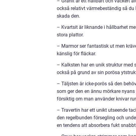
– Granit är ett hållbart och vackert al
också relativt värmebeständig så du b
skada den.
– Kvartsit är liknande i hållbarhet me
stora plattor.
– Marmor ser fantastisk ut men kräv
känslig för fläckar.
– Kalksten har en unik struktur med s
också på grund av sin porösa ytstrukt
– Täljsten är icke-porös så den behö
som ger den en ännu mörkare nyans m
försiktig om man använder knivar run
– Travertin har ett unikt utseende ta
den regelbunden försegling och unde
en tendens att absorbera fukt snabbt 