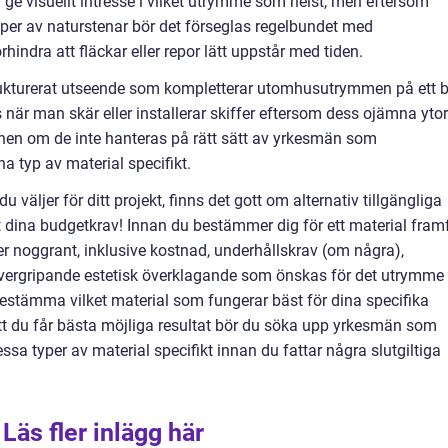
e visuellt intresse i vilket utrymme som helst, men eftersom
yper av naturstenar bör det förseglas regelbundet med
hindra att fläckar eller repor lätt uppstår med tiden.
strukturerat utseende som kompletterar utomhusutrymmen på ett 
när man skär eller installerar skiffer eftersom dess ojämna ytor
nen om de inte hanteras på rätt sätt av yrkesmän som
na typ av material specifikt.
 väljer för ditt projekt, finns det gott om alternativ tillgängliga
 dina budgetkrav! Innan du bestämmer dig för ett material fram
er noggrant, inklusive kostnad, underhållskrav (om några),
vergripande estetisk överklagande som önskas för det utrymme
estämma vilket material som fungerar bäst för dina specifika
att du får bästa möjliga resultat bör du söka upp yrkesmän som
ssa typer av material specifikt innan du fattar några slutgiltiga
Läs fler inlägg här