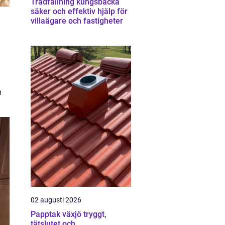
Trädfällning kungsbacka
säker och effektiv hjälp för
villaägare och fastigheter
m
02 augusti 2026
Papptak växjö tryggt,
tätslutet och