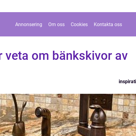
Annonsering
Om oss
Cookies
Kontakta oss
r veta om bänkskivor av
inspirat