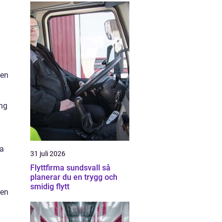
den
ing
ra
31 juli 2026
Flyttfirma sundsvall så
planerar du en trygg och
smidig flytt
ten