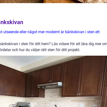
änkskivan
skt utseende eller något mer modernt är bänkskivan i sten ett
änkskivan i sten för ditt hem? Läs vidare för att lära dig mer o
delar och hur du väljer rätt sten för ditt projekt.