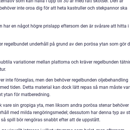
ternativ som kan hålla i upp till 30 år med rätt skötsel. Den är
ehöver inte oroa dig för att heta kastruller och stekpannor ska
n har en något högre prislapp eftersom den är svårare att hitta i
er regelbundet underhåll på grund av den porösa ytan som gör 
ubtila variationer mellan plattorna och kräver regelbunden tätn
ur.
ver inte förseglas, men den behöver regelbunden oljebehandling
ed tiden. Detta material kan dock lätt repas så man måste va
t ytan för matberedning.
ck vare sin gropiga yta, men liksom andra porösa stenar behöver
rhåll med milda rengöringsmedel; dessutom har denna typ av s
så spill bör rengöras snabbt efter att de uppstått.