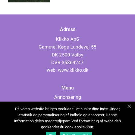
Adress
web:
www.klikko.dk
Menu
Annonsering
Om oss
På vores website bruges cookies til at huske dine indstillinger,
Cookies
statistik og personalisering af indhold og annoncer. Denne
information deles med tredjepart. Ved fortsat brug af websiden
Kontakta oss
godkender du cookiepolitikken.
Sitemap