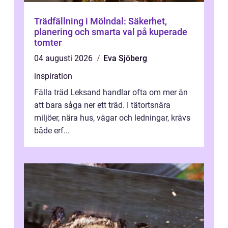
Trädfällning i Mölndal: Säkerhet,
planering och smarta val på kuperade
tomter
04 augusti 2026
Eva Sjöberg
inspiration
Fälla träd Leksand handlar ofta om mer än
att bara såga ner ett träd. I tätortsnära
miljöer, nära hus, vägar och ledningar, krävs
både erf...